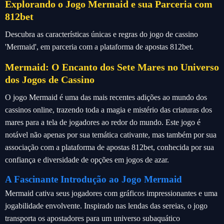
Explorando o Jogo Mermaid e sua Parceria com
812bet
Descubra as características únicas e regras do jogo de cassino
'Mermaid', em parceria com a plataforma de apostas 812bet.
Mermaid: O Encanto dos Sete Mares no Universo
dos Jogos de Cassino
O jogo Mermaid é uma das mais recentes adições ao mundo dos
cassinos online, trazendo toda a magia e mistério das criaturas dos
mares para a tela de jogadores ao redor do mundo. Este jogo é
notável não apenas por sua temática cativante, mas também por sua
associação com a plataforma de apostas 812bet, conhecida por sua
confiança e diversidade de opções em jogos de azar.
A Fascinante Introdução ao Jogo Mermaid
Mermaid cativa seus jogadores com gráficos impressionantes e uma
jogabilidade envolvente. Inspirado nas lendas das sereias, o jogo
transporta os apostadores para um universo subaquático