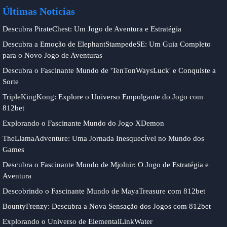
Últimas Notícias
Descubra PirateChest: Um Jogo de Aventura e Estratégia
Descubra a Emoção de ElephantStampedeSE: Um Guia Completo
para o Novo Jogo de Aventuras
Descubra o Fascinante Mundo de 'TenTonWaysLuck' e Conquiste a
Sorte
TripleKingKong: Explore o Universo Empolgante do Jogo com
812bet
Explorando o Fascinante Mundo do Jogo XDemon
TheLlamaAdventure: Uma Jornada Inesquecível no Mundo dos
Games
Descubra o Fascinante Mundo de Mjolnir: O Jogo de Estratégia e
Aventura
Descobrindo o Fascinante Mundo de MayaTreasure com 812bet
BountyFrenzy: Descubra a Nova Sensação dos Jogos com 812bet
Explorando o Universo de ElementalLinkWater