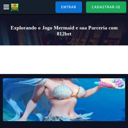
Pular
ENTRAR
CADASTRAR-SE
para
o
conteúdo
Explorando o Jogo Mermaid e sua Parceria com
812bet