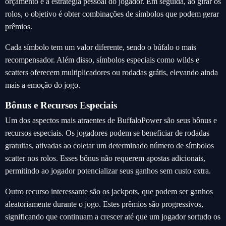
orçamento e a estratégia pessoal do jogador. Em seguida, ao girar os
rolos, o objetivo é obter combinações de símbolos que podem gerar
prêmios.
Cada símbolo tem um valor diferente, sendo o búfalo o mais
recompensador. Além disso, símbolos especiais como wilds e
scatters oferecem multiplicadores ou rodadas grátis, elevando ainda
mais a emoção do jogo.
Bônus e Recursos Especiais
Um dos aspectos mais atraentes de BuffaloPower são seus bônus e
recursos especiais. Os jogadores podem se beneficiar de rodadas
gratuitas, ativadas ao coletar um determinado número de símbolos
scatter nos rolos. Esses bônus não requerem apostas adicionais,
permitindo ao jogador potencializar seus ganhos sem custo extra.
Outro recurso interessante são os jackpots, que podem ser ganhos
aleatoriamente durante o jogo. Estes prêmios são progressivos,
significando que continuam a crescer até que um jogador sortudo os