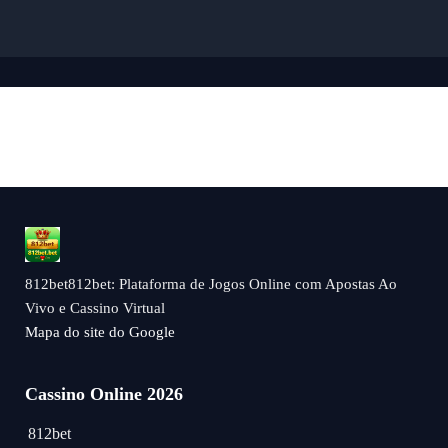
812bet812bet: Plataforma de Jogos Online com Apostas Ao
Vivo e Cassino Virtual
Mapa do site do Google
Cassino Online 2026
812bet