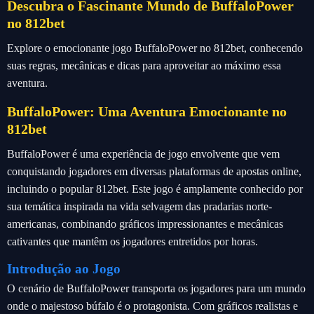
Descubra o Fascinante Mundo de BuffaloPower
no 812bet
Explore o emocionante jogo BuffaloPower no 812bet, conhecendo
suas regras, mecânicas e dicas para aproveitar ao máximo essa
aventura.
BuffaloPower: Uma Aventura Emocionante no
812bet
BuffaloPower é uma experiência de jogo envolvente que vem
conquistando jogadores em diversas plataformas de apostas online,
incluindo o popular 812bet. Este jogo é amplamente conhecido por
sua temática inspirada na vida selvagem das pradarias norte-
americanas, combinando gráficos impressionantes e mecânicas
cativantes que mantêm os jogadores entretidos por horas.
Introdução ao Jogo
O cenário de BuffaloPower transporta os jogadores para um mundo
onde o majestoso búfalo é o protagonista. Com gráficos realistas e