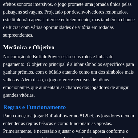
efeitos sonoros imersivos, o jogo promete uma jornada única pelas
paisagens selvagens. Projetado por desenvolvedores renomados,
este título não apenas oferece entretenimento, mas também a chance
de lucrar com várias oportunidades de vitória em rodadas
surpreendentes.
Mecânica e Objetivo
No coração de BuffaloPower estão seus rolos e linhas de
pagamento. O objetivo principal é alinhar símbolos específicos para
ganhar prêmios, com o búfalo atuando como um dos símbolos mais
valiosos. Além disso, o jogo oferece recursos de bônus
emocionantes que aumentam as chances dos jogadores de atingir
grandes vitórias.
Regras e Funcionamento
Para começar a jogar BuffaloPower no 812bet, os jogadores devem
entender as regras básicas e como funcionam as apostas.
Primeiramente, é necessário ajustar o valor da aposta conforme o