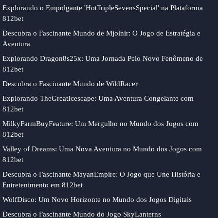
Explorando o Empolgante 'HotTripleSevensSpecial' na Plataforma
812bet
Descubra o Fascinante Mundo de Mjolnir: O Jogo de Estratégia e
Aventura
Explorando Dragon8s25x: Uma Jornada Pelo Novo Fenômeno de
812bet
Descubra o Fascinante Mundo de WildRacer
Explorando TheGreatIcescape: Uma Aventura Congelante com
812bet
MilkyFarmBuyFeature: Um Mergulho no Mundo dos Jogos com
812bet
Valley of Dreams: Uma Nova Aventura no Mundo dos Jogos com
812bet
Descubra o Fascinante MayanEmpire: O Jogo que Une História e
Entretenimento em 812bet
WolfDisco: Um Novo Horizonte no Mundo dos Jogos Digitais
Descubra o Fascinante Mundo do Jogo SkyLanterns