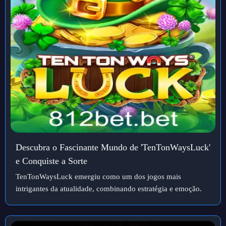
Descubra o Fascinante Mundo de 'TenTonWaysLuck'
e Conquiste a Sorte
TenTonWaysLuck emergiu como um dos jogos mais
intrigantes da atualidade, combinando estratégia e emoção.