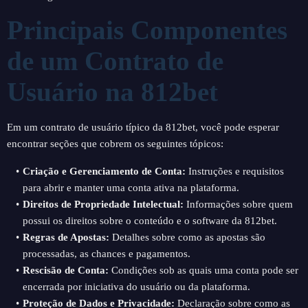
Principais Componentes
de um Contrato de
Usuário na 812bet
Em um contrato de usuário típico da 812bet, você pode esperar
encontrar seções que cobrem os seguintes tópicos:
Criação e Gerenciamento de Conta:
Instruções e requisitos
para abrir e manter uma conta ativa na plataforma.
Direitos de Propriedade Intelectual:
Informações sobre quem
possui os direitos sobre o conteúdo e o software da 812bet.
Regras de Apostas:
Detalhes sobre como as apostas são
processadas, as chances e pagamentos.
Rescisão de Conta:
Condições sob as quais uma conta pode ser
encerrada por iniciativa do usuário ou da plataforma.
Proteção de Dados e Privacidade:
Declaração sobre como as