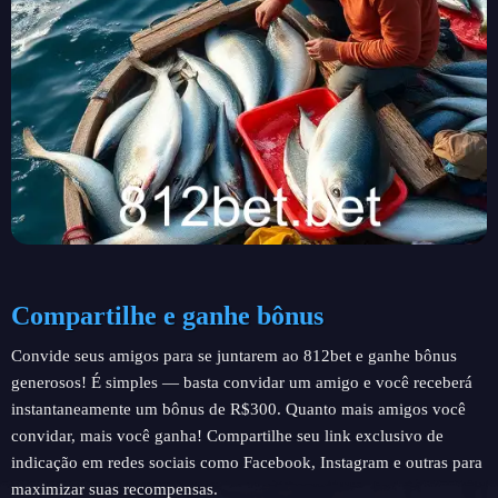
Compartilhe e ganhe bônus
Convide seus amigos para se juntarem ao 812bet e ganhe bônus
generosos! É simples — basta convidar um amigo e você receberá
instantaneamente um bônus de R$300. Quanto mais amigos você
convidar, mais você ganha! Compartilhe seu link exclusivo de
indicação em redes sociais como Facebook, Instagram e outras para
maximizar suas recompensas.