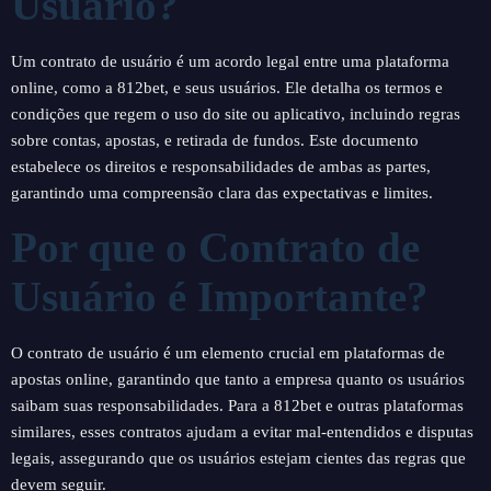
Usuário?
Um contrato de usuário é um acordo legal entre uma plataforma
online, como a 812bet, e seus usuários. Ele detalha os termos e
condições que regem o uso do site ou aplicativo, incluindo regras
sobre contas, apostas, e retirada de fundos. Este documento
estabelece os direitos e responsabilidades de ambas as partes,
garantindo uma compreensão clara das expectativas e limites.
Por que o Contrato de
Usuário é Importante?
O contrato de usuário é um elemento crucial em plataformas de
apostas online, garantindo que tanto a empresa quanto os usuários
saibam suas responsabilidades. Para a 812bet e outras plataformas
similares, esses contratos ajudam a evitar mal-entendidos e disputas
legais, assegurando que os usuários estejam cientes das regras que
devem seguir.