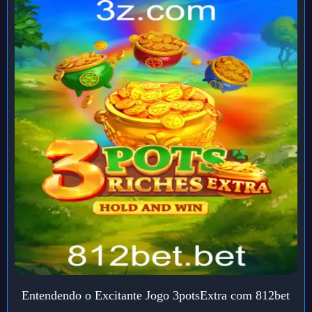
Entendendo o Excitante Jogo 3potsExtra com 812bet