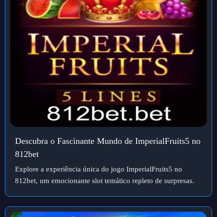
Descubra o Fascinante Mundo de ImperialFruits5 no
812bet
Explore a experiência única do jogo ImperialFruits5 no
812bet, um emocionante slot temático repleto de surpresas.