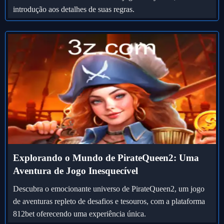
introdução aos detalhes de suas regras.
Explorando o Mundo de PirateQueen2: Uma
Aventura de Jogo Inesquecível
Descubra o emocionante universo de PirateQueen2, um jogo
de aventuras repleto de desafios e tesouros, com a plataforma
812bet oferecendo uma experiência única.