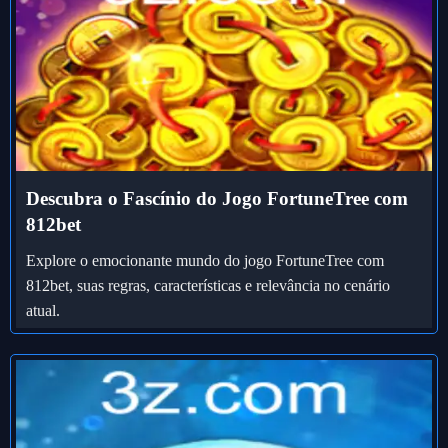
Descubra o Fascínio do Jogo FortuneTree com
812bet
Explore o emocionante mundo do jogo FortuneTree com
812bet, suas regras, características e relevância no cenário
atual.