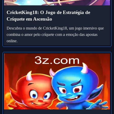
CricketKing18: O Jogo de Estratégia de
Críquete em Ascensão
Descubra o mundo de CricketKing18, um jogo imersivo que
combina o amor pelo críquete com a emoção das apostas
online.