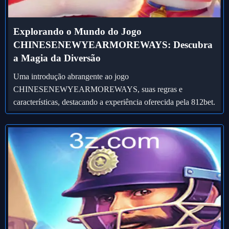
Explorando o Mundo do Jogo
CHINESENEWYEARMOREWAYS: Descubra
a Magia da Diversão
Uma introdução abrangente ao jogo
CHINESENEWYEARMOREWAYS, suas regras e
características, destacando a experiência oferecida pela 812bet.