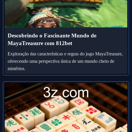
Descobrindo o Fascinante Mundo de
MayaTreasure com 812bet
Exploração das características e regras do jogo MayaTreasure,
oferecendo uma perspectiva única de um mundo cheio de
mistérios.