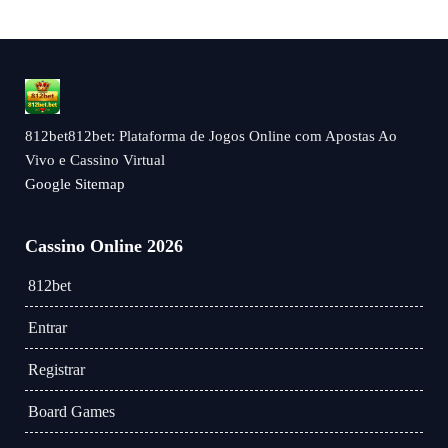
812bet812bet: Plataforma de Jogos Online com Apostas Ao
Vivo e Cassino Virtual
Google Sitemap
Cassino Online 2026
812bet
Entrar
Registrar
Board Games