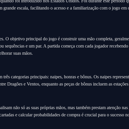
uando foi introduzido nos Estados Unidos. Foi durante este período q
rande escala, facilitando o acesso e a familiarização com o jogo em d
s. O objetivo principal do jogo é construir uma mão completa, geralme
 ou sequências e um par. A partida começa com cada jogador recebendo
elhorar suas mãos.
 três categorias principais: naipes, honras e bônus. Os naipes represe
ntre Dragões e Ventos, enquanto as peças de bônus incluem as estações 
nalisam não só as suas próprias mãos, mas também prestam atenção nas
artadas e calcular probabilidades de compra é crucial para o sucesso n