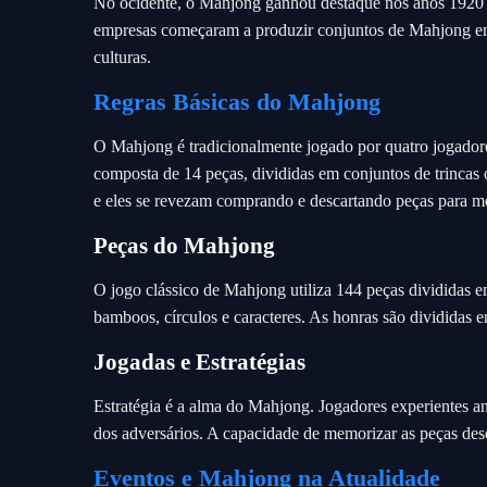
No ocidente, o Mahjong ganhou destaque nos anos 1920 q
empresas começaram a produzir conjuntos de Mahjong em g
culturas.
Regras Básicas do Mahjong
O Mahjong é tradicionalmente jogado por quatro jogadore
composta de 14 peças, divididas em conjuntos de trincas
e eles se revezam comprando e descartando peças para m
Peças do Mahjong
O jogo clássico de Mahjong utiliza 144 peças divididas em
bamboos, círculos e caracteres. As honras são divididas e
Jogadas e Estratégias
Estratégia é a alma do Mahjong. Jogadores experientes a
dos adversários. A capacidade de memorizar as peças desc
Eventos e Mahjong na Atualidade