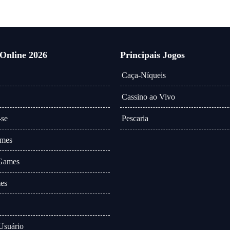
 Online 2026
Principais Jogos
Caça-Níqueis
Cassino ao Vivo
-se
Pescaria
mes
 Games
es
Usuário