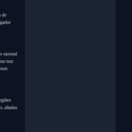
s de
ogador
o sazonal
nas traz
arem
egiões
s, aliadas