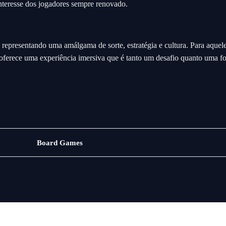
interesse dos jogadores sempre renovado.
epresentando uma amálgama de sorte, estratégia e cultura. Para aquel
oferece uma experiência imersiva que é tanto um desafio quanto uma fo
Contrato
Board Games
Usuário