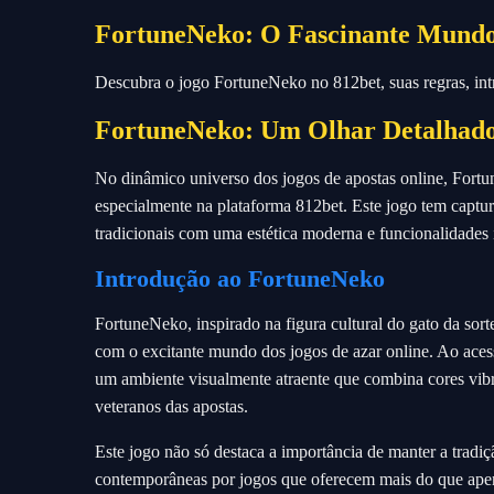
FortuneNeko: O Fascinante Mundo 
Descubra o jogo FortuneNeko no 812bet, suas regras, intr
FortuneNeko: Um Olhar Detalhado 
No dinâmico universo dos jogos de apostas online, Fort
especialmente na plataforma 812bet. Este jogo tem captu
tradicionais com uma estética moderna e funcionalidades i
Introdução ao FortuneNeko
FortuneNeko, inspirado na figura cultural do gato da so
com o excitante mundo dos jogos de azar online. Ao aces
um ambiente visualmente atraente que combina cores vibran
veteranos das apostas.
Este jogo não só destaca a importância de manter a tradi
contemporâneas por jogos que oferecem mais do que apena