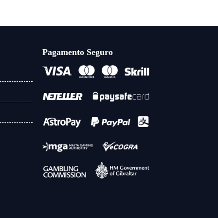
Pagamento Seguro