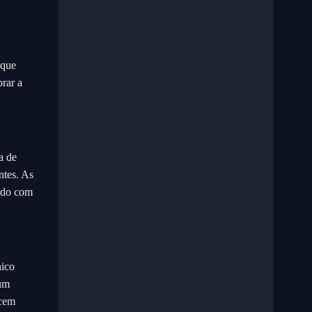
 que
brar a
a de
ntes. As
ordo com
nico
 um
ecem