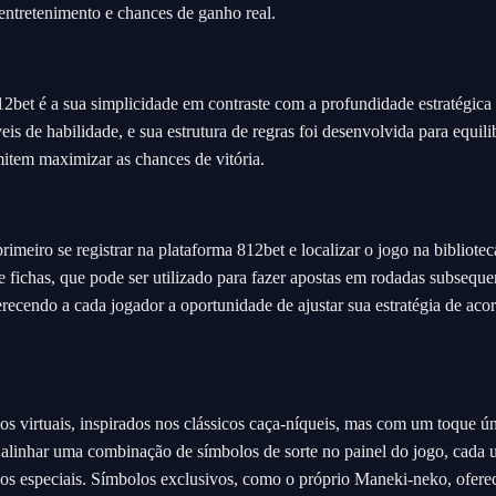
entretenimento e chances de ganho real.
bet é a sua simplicidade em contraste com a profundidade estratégica
eis de habilidade, e sua estrutura de regras foi desenvolvida para equili
mitem maximizar as chances de vitória.
meiro se registrar na plataforma 812bet e localizar o jogo na bibliotec
de fichas, que pode ser utilizado para fazer apostas em rodadas subseque
erecendo a cada jogador a oportunidade de ajustar sua estratégia de ac
s virtuais, inspirados nos clássicos caça-níqueis, mas com um toque ú
 alinhar uma combinação de símbolos de sorte no painel do jogo, cada
mios especiais. Símbolos exclusivos, como o próprio Maneki-neko, ofer