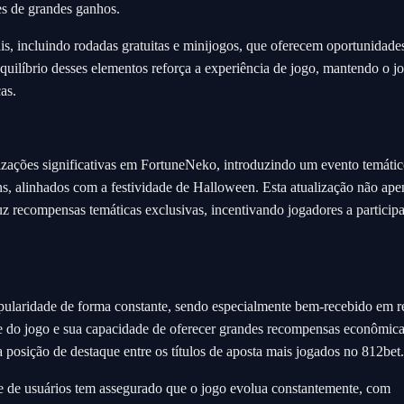
es de grandes ganhos.
is, incluindo rodadas gratuitas e minijogos, que oferecem oportunidade
quilíbrio desses elementos reforça a experiência de jogo, mantendo o j
as.
zações significativas em FortuneNeko, introduzindo um evento temátic
ns, alinhados com a festividade de Halloween. Esta atualização não ape
z recompensas temáticas exclusivas, incentivando jogadores a particip
ularidade de forma constante, sendo especialmente bem-recebido em r
ade do jogo e sua capacidade de oferecer grandes recompensas econômica
 posição de destaque entre os títulos de aposta mais jogados no 812bet.
se de usuários tem assegurado que o jogo evolua constantemente, com