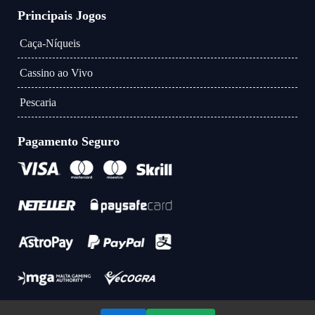
Principais Jogos
Caça-Níqueis
Cassino ao Vivo
Pescaria
Pagamento Seguro