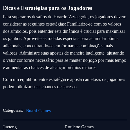
Dicas e Estratégias para os Jogadores
Para superar os desafios de HoardofAztecgold, os jogadores devem
considerar as seguintes estratégias: Familiarize-se com os valores
dos símbolos, pois entender esta dinâmica é crucial para maximizar
os ganhos. Aproveite as rodadas especiais para acumular bônus
adicionais, concentrando-se em formar as combinações mais
valiosas. Administre suas apostas de maneira inteligente, ajustando
o valor conforme necessário para se manter no jogo por mais tempo
e aumentar as chances de alcançar prêmios maiores.
Com um equilíbrio entre estratégia e aposta cautelosa, os jogadores
podem otimizar suas chances de sucesso.
Categorias:
Board Games
Live
Board
Jueteng
Roulette Games