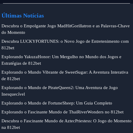
Games
Games
Últimas Notícias
Descubra o Empolgante Jogo MadHitGorillatron e as Palavras-Chave
do Momento
Descubra LUCKYFORTUNES: o Novo Jogo de Entretenimento com
812bet
Explorando YakuzaHonor: Um Mergulho no Mundo dos Jogos e
Estratégias de 812bet
Explorando o Mundo Vibrante de SweetSugar: A Aventura Interativa
de 812bet
Explorando o Mundo de PirateQueen2: Uma Aventura de Jogo
Inesquecível
Explorando o Mundo de FortuneSheep: Um Guia Completo
Explorando o Fascinante Mundo de ThaiRiverWonders no 812bet
Descubra o Fascinante Mundo de AztecPriestess: O Jogo do Momento
na 812bet