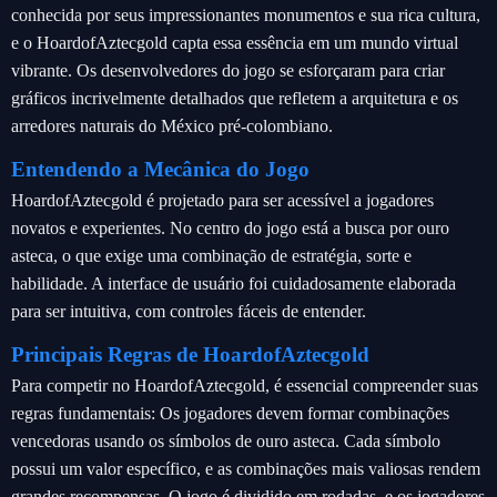
conhecida por seus impressionantes monumentos e sua rica cultura,
e o HoardofAztecgold capta essa essência em um mundo virtual
vibrante. Os desenvolvedores do jogo se esforçaram para criar
gráficos incrivelmente detalhados que refletem a arquitetura e os
arredores naturais do México pré-colombiano.
Entendendo a Mecânica do Jogo
HoardofAztecgold é projetado para ser acessível a jogadores
novatos e experientes. No centro do jogo está a busca por ouro
asteca, o que exige uma combinação de estratégia, sorte e
habilidade. A interface de usuário foi cuidadosamente elaborada
para ser intuitiva, com controles fáceis de entender.
Principais Regras de HoardofAztecgold
Para competir no HoardofAztecgold, é essencial compreender suas
regras fundamentais: Os jogadores devem formar combinações
vencedoras usando os símbolos de ouro asteca. Cada símbolo
possui um valor específico, e as combinações mais valiosas rendem
grandes recompensas. O jogo é dividido em rodadas, e os jogadores