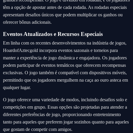
têm a opção de apostar antes de cada rodada. As rodadas especiais
apresentam desafios únicos que podem multiplicar os ganhos ou
oferecer bônus adicionais.
Eventos Atualizados e Recursos Especiais
Em linha com os recentes desenvolvimentos na indústria de jogos,
HoardofAztecgold incorpora eventos sazonais e torneios para
manter a experiência de jogo dinâmica e engajadora. Os jogadores
podem participar de eventos temáticos que oferecem recompensas
exclusivas. O jogo também é compatível com dispositivos móveis,
permitindo que os jogadores mergulhem na caça ao ouro asteca em
qualquer lugar.
O jogo oferece uma variedade de modos, incluindo desafios solo e
competições em grupo. Essas opções são projetadas para atender a
diferentes preferências de jogo, proporcionando entretenimento
tanto para aqueles que preferem jogar sozinhos quanto para aqueles
que gostam de competir com amigos.