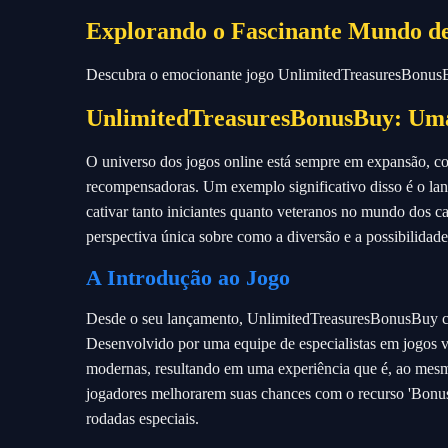
Explorando o Fascinante Mundo d
Descubra o emocionante jogo UnlimitedTreasuresBonusBu
UnlimitedTreasuresBonusBuy: Uma
O universo dos jogos online está sempre em expansão, co
recompensadoras. Um exemplo significativo disso é o l
cativar tanto iniciantes quanto veteranos no mundo dos c
perspectiva única sobre como a diversão e a possibilida
A Introdução ao Jogo
Desde o seu lançamento, UnlimitedTreasuresBonusBuy conq
Desenvolvido por uma equipe de especialistas em jogos v
modernas, resultando em uma experiência que é, ao mesmo 
jogadores melhorarem suas chances com o recurso 'Bonus 
rodadas especiais.