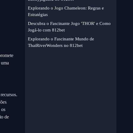
Explorando o Jogo Chameleon: Regras e
Estratégias
Descubra o Fascinante Jogo 'THOR' e Como
Jogá-lo com 812bet
Explorando o Fascinante Mundo de
ThaiRiverWonders no 812bet
promete
e uma
recursos.
ções
 os
io de