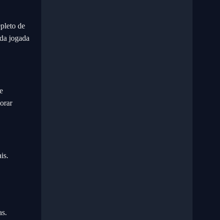
pleto de
ada jogada
e
orar
is.
as.