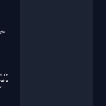
égia
s
al. Os
ais a
lvido