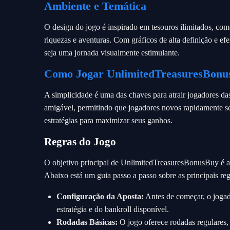
Ambiente e Temática
O design do jogo é inspirado em tesouros ilimitados, co
riquezas e aventuras. Com gráficos de alta definição e 
seja uma jornada visualmente estimulante.
Como Jogar UnlimitedTreasuresBon
A simplicidade é uma das chaves para atrair jogadores da
amigável, permitindo que jogadores novos rapidamente s
estratégias para maximizar seus ganhos.
Regras do Jogo
O objetivo principal de UnlimitedTreasuresBonusBuy é al
Abaixo está um guia passo a passo sobre as principais reg
Configuração da Aposta:
Antes de começar, o jogad
estratégia e do bankroll disponível.
Rodadas Básicas:
O jogo oferece rodadas regulares,