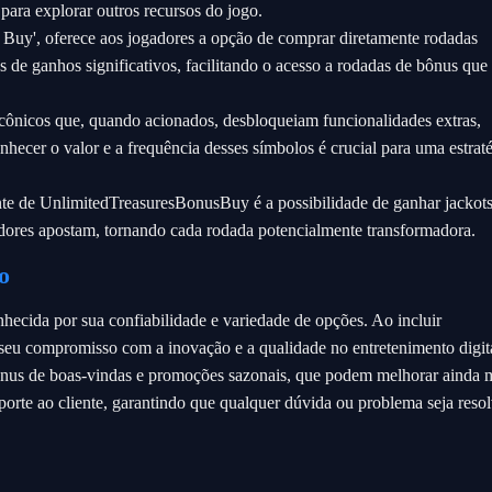
 para explorar outros recursos do jogo.
 Buy', oferece aos jogadores a opção de comprar diretamente rodadas
de ganhos significativos, facilitando o acesso a rodadas de bônus que
icônicos que, quando acionados, desbloqueiam funcionalidades extras,
nhecer o valor e a frequência desses símbolos é crucial para uma estrat
te de UnlimitedTreasuresBonusBuy é a possibilidade de ganhar jackot
dores apostam, tornando cada rodada potencialmente transformadora.
o
hecida por sua confiabilidade e variedade de opções. Ao incluir
eu compromisso com a inovação e a qualidade no entretenimento digit
nus de boas-vindas e promoções sazonais, que podem melhorar ainda m
orte ao cliente, garantindo que qualquer dúvida ou problema seja reso