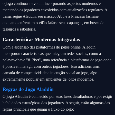
o jogo continua a evoluir, incorporando aspectos modernos e
mantendo os jogadores envolvidos com atualizações regulares. A
trama segue Aladdin, seu macaco Abu e a Princesa Jasmine
enquanto enfrentam o vilão Jafar e seus capangas, em busca de
tesouros e sabedoria.
Características Modernas Integradas
Com a ascensão das plataformas de jogos online, Aladdin
incorporou características que integram redes sociais, como a
palavra-chave "812bet", uma referência a plataformas de jogo onde
é possível interagir com outros jogadores. Isso adiciona uma
camada de competitividade e interação social ao jogo, algo
extremamente popular em ambientes de jogos modernos.
Regras do Jogo Aladdin
O jogo Aladdin é conhecido por suas fases desafiadoras e por exigir
habilidades estratégicas dos jogadores. A seguir, estão algumas das
regras principais que guiam o fluxo do jogo: