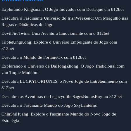
Explorando Kingsman: O Jogo Inovador com Destaque em 812bet
Descubra o Fascinante Universo do IrishWeekend: Um Mergulho nas
Regras e Dinâmicas do Jogo
DevilFireTwins: Uma Aventura Emocionante com o 812bet
TripleKingKong: Explore o Universo Empolgante do Jogo com
812bet
Descubra o Mundo de FortuneOx com 812bet
Explorando o Universo de DaHongZhong: O Jogo Tradicional com
Um Toque Moderno
Descubra LUCKYFORTUNES: o Novo Jogo de Entretenimento com
812bet
Descubra as Aventuras de LegacyoftheSagesBonusBuy no 812bet
Descubra o Fascinante Mundo do Jogo SkyLanterns
ChinShiHuang: Explore o Fascinante Mundo do Novo Jogo de
Estratégia