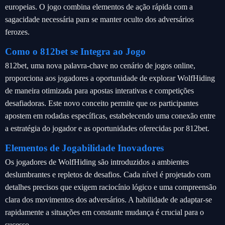
europeias. O jogo combina elementos de ação rápida com a
sagacidade necessária para se manter oculto dos adversários
ferozes.
Como o 812bet se Integra ao Jogo
812bet, uma nova palavra-chave no cenário de jogos online,
proporciona aos jogadores a oportunidade de explorar WolfHiding
de maneira otimizada para apostas interativas e competições
desafiadoras. Este novo conceito permite que os participantes
apostem em rodadas específicas, estabelecendo uma conexão entre
a estratégia do jogador e as oportunidades oferecidas por 812bet.
Elementos de Jogabilidade Inovadores
Os jogadores de WolfHiding são introduzidos a ambientes
deslumbrantes e repletos de desafios. Cada nível é projetado com
detalhes precisos que exigem raciocínio lógico e uma compreensão
clara dos movimentos dos adversários. A habilidade de adaptar-se
rapidamente a situações em constante mudança é crucial para o
sucesso.