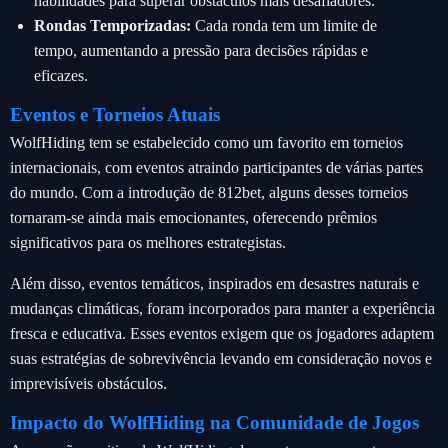
habilidades para superar obstáculos mais desafiadores.
Rondas Temporizadas:
Cada ronda tem um limite de
tempo, aumentando a pressão para decisões rápidas e
eficazes.
Eventos e Torneios Atuais
WolfHiding tem se estabelecido como um favorito em torneios
internacionais, com eventos atraindo participantes de várias partes
do mundo. Com a introdução de 812bet, alguns desses torneios
tornaram-se ainda mais emocionantes, oferecendo prêmios
significativos para os melhores estrategistas.
Além disso, eventos temáticos, inspirados em desastres naturais e
mudanças climáticas, foram incorporados para manter a experiência
fresca e educativa. Esses eventos exigem que os jogadores adaptem
suas estratégias de sobrevivência levando em consideração novos e
imprevisíveis obstáculos.
Impacto do WolfHiding na Comunidade de Jogos