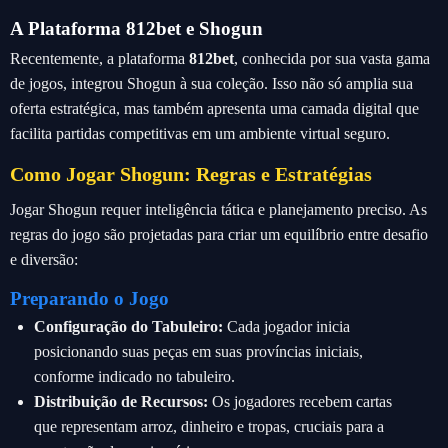
A Plataforma 812bet e Shogun
Recentemente, a plataforma
812bet
, conhecida por sua vasta gama
de jogos, integrou Shogun à sua coleção. Isso não só amplia sua
oferta estratégica, mas também apresenta uma camada digital que
facilita partidas competitivas em um ambiente virtual seguro.
Como Jogar Shogun: Regras e Estratégias
Jogar Shogun requer inteligência tática e planejamento preciso. As
regras do jogo são projetadas para criar um equilíbrio entre desafio
e diversão:
Preparando o Jogo
Configuração do Tabuleiro:
Cada jogador inicia
posicionando suas peças em suas províncias iniciais,
conforme indicado no tabuleiro.
Distribuição de Recursos:
Os jogadores recebem cartas
que representam arroz, dinheiro e tropas, cruciais para a