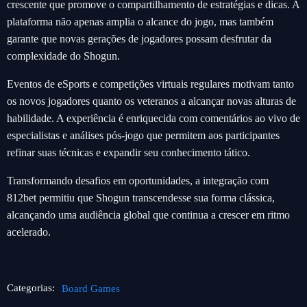
crescente que promove o compartilhamento de estratégias e dicas. A
plataforma não apenas amplia o alcance do jogo, mas também
garante que novas gerações de jogadores possam desfrutar da
complexidade do Shogun.
Eventos de eSports e competições virtuais regulares motivam tanto
os novos jogadores quanto os veteranos a alcançar novas alturas de
habilidade. A experiência é enriquecida com comentários ao vivo de
especialistas e análises pós-jogo que permitem aos participantes
refinar suas técnicas e expandir seu conhecimento tático.
Transformando desafios em oportunidades, a integração com
812bet permitiu que Shogun transcendesse sua forma clássica,
alcançando uma audiência global que continua a crescer em ritmo
acelerado.
Categorias:
Board Games