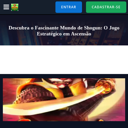
Pular
ENTRAR
CADASTRAR-SE
para
o
conteúdo
Descubra o Fascinante Mundo de Shogun: O Jogo
Estratégico em Ascensão