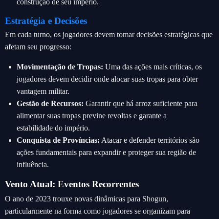
construção de seu império.
Estratégia e Decisões
Em cada turno, os jogadores devem tomar decisões estratégicas que
afetam seu progresso:
Movimentação de Tropas:
Uma das ações mais críticas, os
jogadores devem decidir onde alocar suas tropas para obter
vantagem militar.
Gestão de Recursos:
Garantir que há arroz suficiente para
alimentar suas tropas previne revoltas e garante a
estabilidade do império.
Conquista de Províncias:
Atacar e defender territórios são
ações fundamentais para expandir e proteger sua região de
influência.
Vento Atual: Eventos Recorrentes
O ano de 2023 trouxe novas dinâmicas para Shogun,
particularmente na forma como jogadores se organizam para