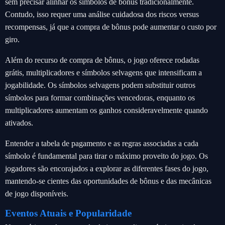
sem precisar alinhar os símbolos de bônus tradicionalmente.
Contudo, isso requer uma análise cuidadosa dos riscos versus
recompensas, já que a compra de bônus pode aumentar o custo por
giro.
Além do recurso de compra de bônus, o jogo oferece rodadas
grátis, multiplicadores e símbolos selvagens que intensificam a
jogabilidade. Os símbolos selvagens podem substituir outros
símbolos para formar combinações vencedoras, enquanto os
multiplicadores aumentam os ganhos consideravelmente quando
ativados.
Entender a tabela de pagamento e as regras associadas a cada
símbolo é fundamental para tirar o máximo proveito do jogo. Os
jogadores são encorajados a explorar as diferentes fases do jogo,
mantendo-se cientes das oportunidades de bônus e das mecânicas
de jogo disponíveis.
Eventos Atuais e Popularidade