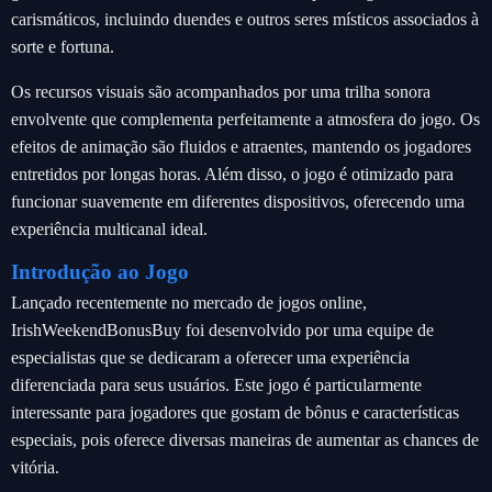
carismáticos, incluindo duendes e outros seres místicos associados à
sorte e fortuna.
Os recursos visuais são acompanhados por uma trilha sonora
envolvente que complementa perfeitamente a atmosfera do jogo. Os
efeitos de animação são fluidos e atraentes, mantendo os jogadores
entretidos por longas horas. Além disso, o jogo é otimizado para
funcionar suavemente em diferentes dispositivos, oferecendo uma
experiência multicanal ideal.
Introdução ao Jogo
Lançado recentemente no mercado de jogos online,
IrishWeekendBonusBuy foi desenvolvido por uma equipe de
especialistas que se dedicaram a oferecer uma experiência
diferenciada para seus usuários. Este jogo é particularmente
interessante para jogadores que gostam de bônus e características
especiais, pois oferece diversas maneiras de aumentar as chances de
vitória.