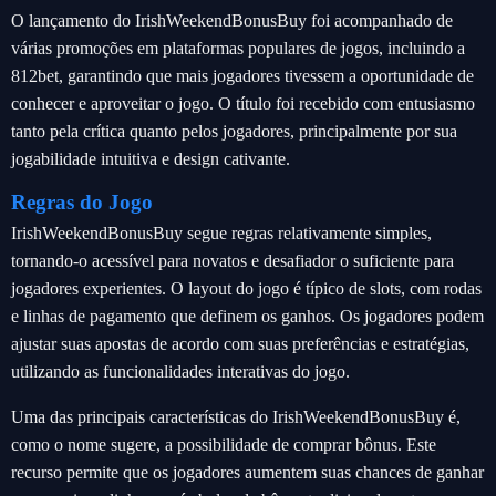
O lançamento do IrishWeekendBonusBuy foi acompanhado de
várias promoções em plataformas populares de jogos, incluindo a
812bet, garantindo que mais jogadores tivessem a oportunidade de
conhecer e aproveitar o jogo. O título foi recebido com entusiasmo
tanto pela crítica quanto pelos jogadores, principalmente por sua
jogabilidade intuitiva e design cativante.
Regras do Jogo
IrishWeekendBonusBuy segue regras relativamente simples,
tornando-o acessível para novatos e desafiador o suficiente para
jogadores experientes. O layout do jogo é típico de slots, com rodas
e linhas de pagamento que definem os ganhos. Os jogadores podem
ajustar suas apostas de acordo com suas preferências e estratégias,
utilizando as funcionalidades interativas do jogo.
Uma das principais características do IrishWeekendBonusBuy é,
como o nome sugere, a possibilidade de comprar bônus. Este
recurso permite que os jogadores aumentem suas chances de ganhar