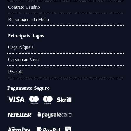
Contrato Usuário
Reportagens da Mídia
Principais Jogos
Caça-Níqueis
Cassino ao Vivo
Pescaria
Pagamento Seguro