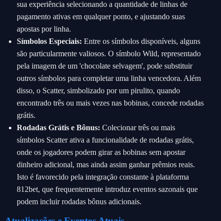
sua experiência selecionando a quantidade de linhas de
pagamento ativas em qualquer ponto, e ajustando suas
apostas por linha.
Símbolos Especiais:
Entre os símbolos disponíveis, alguns
são particularmente valiosos. O símbolo Wild, representado
pela imagem de um 'chocolate selvagem', pode substituir
outros símbolos para completar uma linha vencedora. Além
disso, o Scatter, simbolizado por um pirulito, quando
encontrado três ou mais vezes nas bobinas, concede rodadas
grátis.
Rodadas Grátis e Bônus:
Colecionar três ou mais
símbolos Scatter ativa a funcionalidade de rodadas grátis,
onde os jogadores podem girar as bobinas sem apostar
dinheiro adicional, mas ainda assim ganhar prêmios reais.
Isto é favorecido pela integração constante à plataforma
812bet, que frequentemente introduz eventos sazonais que
podem incluir rodadas bônus adicionais.
Atualizações e Eventos Atuais