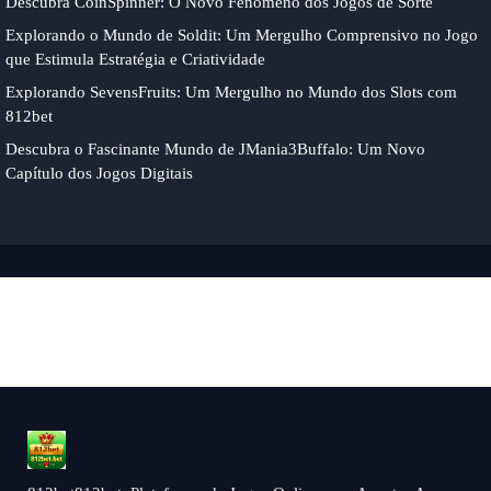
Descubra CoinSpinner: O Novo Fenômeno dos Jogos de Sorte
Explorando o Mundo de Soldit: Um Mergulho Comprensivo no Jogo
que Estimula Estratégia e Criatividade
Explorando SevensFruits: Um Mergulho no Mundo dos Slots com
812bet
Descubra o Fascinante Mundo de JMania3Buffalo: Um Novo
Capítulo dos Jogos Digitais