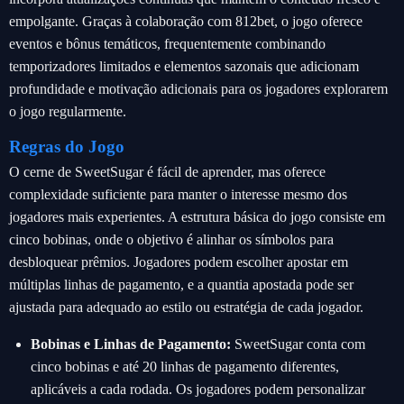
empolgante. Graças à colaboração com 812bet, o jogo oferece
eventos e bônus temáticos, frequentemente combinando
temporizadores limitados e elementos sazonais que adicionam
profundidade e motivação adicionais para os jogadores explorarem
o jogo regularmente.
Regras do Jogo
O cerne de SweetSugar é fácil de aprender, mas oferece
complexidade suficiente para manter o interesse mesmo dos
jogadores mais experientes. A estrutura básica do jogo consiste em
cinco bobinas, onde o objetivo é alinhar os símbolos para
desbloquear prêmios. Jogadores podem escolher apostar em
múltiplas linhas de pagamento, e a quantia apostada pode ser
ajustada para adequado ao estilo ou estratégia de cada jogador.
Bobinas e Linhas de Pagamento:
SweetSugar conta com
cinco bobinas e até 20 linhas de pagamento diferentes,
aplicáveis a cada rodada. Os jogadores podem personalizar