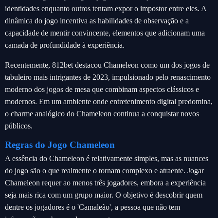
identidades enquanto outros tentam expor o impostor entre eles. A
dinâmica do jogo incentiva as habilidades de observação e a
capacidade de mentir convincente, elementos que adicionam uma
camada de profundidade à experiência.
Recentemente, 812bet destacou Chameleon como um dos jogos de
tabuleiro mais intrigantes de 2023, impulsionado pelo renascimento
moderno dos jogos de mesa que combinam aspectos clássicos e
modernos. Em um ambiente onde entretenimento digital predomina,
o charme analógico do Chameleon continua a conquistar novos
públicos.
Regras do Jogo Chameleon
A essência do Chameleon é relativamente simples, mas as nuances
do jogo são o que realmente o tornam complexo e atraente. Jogar
Chameleon requer ao menos três jogadores, embora a experiência
seja mais rica com um grupo maior. O objetivo é descobrir quem
dentre os jogadores é o 'Camaleão', a pessoa que não tem