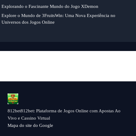
Explorando o Fascinante Mundo do Jogo XDemon
Explore o Mundo de 3FruitsWin: Uma Nova Experiência no
Universos dos Jogos Online
812bet812bet: Plataforma de Jogos Online com Apostas Ao
Vivo e Cassino Virtual
Mapa do site do Google