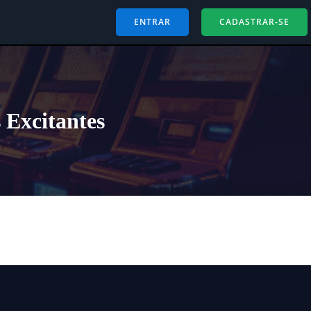
ENTRAR
CADASTRAR-SE
 Excitantes