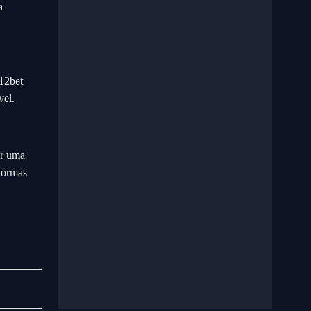
a
812bet
vel.
ir uma
aformas