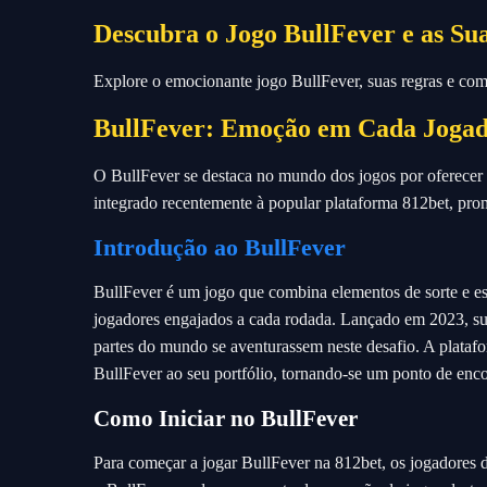
Descubra o Jogo BullFever e as Su
Explore o emocionante jogo BullFever, suas regras e como
BullFever: Emoção em Cada Joga
O BullFever se destaca no mundo dos jogos por oferecer u
integrado recentemente à popular plataforma 812bet, prom
Introdução ao BullFever
BullFever é um jogo que combina elementos de sorte e e
jogadores engajados a cada rodada. Lançado em 2023, su
partes do mundo se aventurassem neste desafio. A platafo
BullFever ao seu portfólio, tornando-se um ponto de enco
Como Iniciar no BullFever
Para começar a jogar BullFever na 812bet, os jogadores 