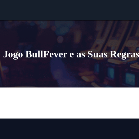
 Jogo BullFever e as Suas Regras