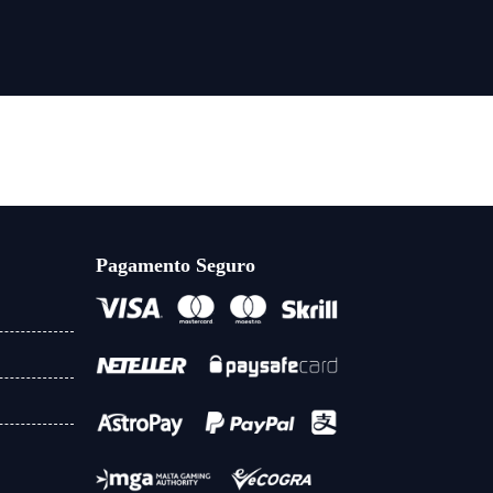
Pagamento Seguro