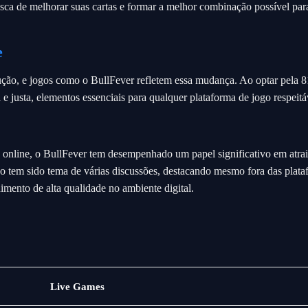
ca de melhorar suas cartas e formar a melhor combinação possível par
e
lução, e jogos como o BullFever refletem essa mudança. Ao optar pela 
e justa, elementos essenciais para qualquer plataforma de jogo respeitá
s online, o BullFever tem desempenhado um papel significativo em atra
go tem sido tema de várias discussões, destacando mesmo fora das plat
ento de alta qualidade no ambiente digital.
Roulette
Live Games
Games