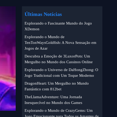
Últimas Notícias
Explorando o Fascinante Mundo do Jogo
XDemon
Explorando o Mundo de
TenTonWaysGoldfish: A Nova Sensação em
Jogos de Azar
Descubra a Emoção de 3LuxorPots: Um
Mergulho no Mundo dos Cassinos Online
Explorando o Universo de DaHongZhong: O
Jogo Tradicional com Um Toque Moderno
DragonHeart: Um Mergulho no Mundo
Fantástico com 812bet
TheLlamaAdventure: Uma Jornada
Inesquecível no Mundo dos Games
Explorando o Mundo de CrazyGems: Um
Jogo Emocionante para Todos os Amantes de