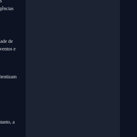
s
gências
dade de
ventos e
cientizam
tanto, a