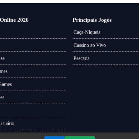
 Online 2026
Principais Jogos
Caça-Níqueis
Cassino ao Vivo
-se
Pescaria
mes
 Games
es
Usuário
ns da Mídia