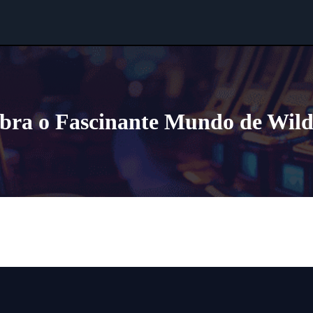
bra o Fascinante Mundo de Wil