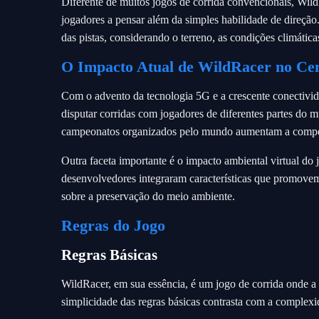
Diferente de muitos jogos de corrida convencionais, Wild
jogadores a pensar além da simples habilidade de direção
das pistas, considerando o terreno, as condições climáticas
O Impacto Atual de WildRacer no Cen
Com o advento da tecnologia 5G e a crescente conectivid
disputar corridas com jogadores de diferentes partes d
campeonatos organizados pelo mundo aumentam a competi
Outra faceta importante é o impacto ambiental virtual do
desenvolvedores integraram características que promovem
sobre a preservação do meio ambiente.
Regras do Jogo
Regras Básicas
WildRacer, em sua essência, é um jogo de corrida onde a p
simplicidade das regras básicas contrasta com a complex