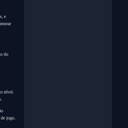
s, e
rimorar
go do
o nível.
s.
ão
 de jogo.