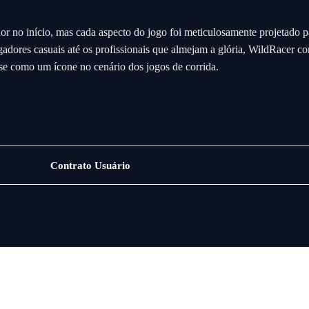
or no início, mas cada aspecto do jogo foi meticulosamente projetado p
gadores casuais até os profissionais que almejam a glória, WildRacer co
se como um ícone no cenário dos jogos de corrida.
Jueteng
Contrato Usuário