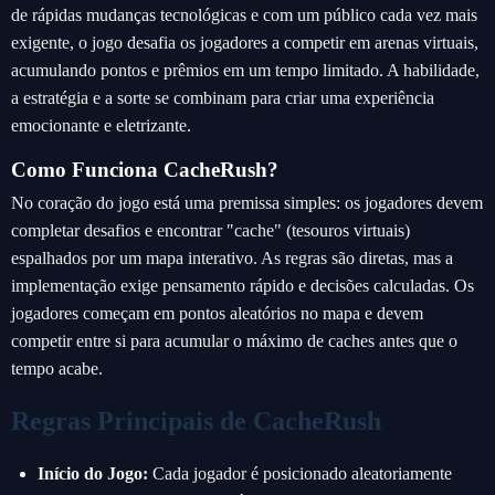
de rápidas mudanças tecnológicas e com um público cada vez mais
exigente, o jogo desafia os jogadores a competir em arenas virtuais,
acumulando pontos e prêmios em um tempo limitado. A habilidade,
a estratégia e a sorte se combinam para criar uma experiência
emocionante e eletrizante.
Como Funciona CacheRush?
No coração do jogo está uma premissa simples: os jogadores devem
completar desafios e encontrar "cache" (tesouros virtuais)
espalhados por um mapa interativo. As regras são diretas, mas a
implementação exige pensamento rápido e decisões calculadas. Os
jogadores começam em pontos aleatórios no mapa e devem
competir entre si para acumular o máximo de caches antes que o
tempo acabe.
Regras Principais de CacheRush
Início do Jogo:
Cada jogador é posicionado aleatoriamente