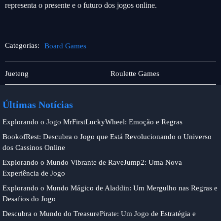
representa o presente e o futuro dos jogos online.
Categorias:
Board Games
Live
Board
Jueteng
Roulette Games
Games
Games
Últimas Notícias
Explorando o Jogo MrFirstLuckyWheel: Emoção e Regras
BookofRest: Descubra o Jogo que Está Revolucionando o Universo
dos Cassinos Online
Explorando o Mundo Vibrante de RaveJump2: Uma Nova
Experiência de Jogo
Explorando o Mundo Mágico de Aladdin: Um Mergulho nas Regras e
Desafios do Jogo
Descubra o Mundo do TreasurePirate: Um Jogo de Estratégia e