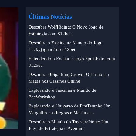
Últimas Notícias
Descubra WolfHiding: O Novo Jogo de
Estratégia com 812bet
Descubra o Fascinante Mundo do Jogo
Luckyjaguar2 no 812bet
Entendendo o Excitante Jogo 3potsExtra com
812bet
Descubra 40SparklingCrown: O Brilho e a
Magia nos Cassinos Online
Explorando o Fascinante Mundo de
BeeWorkshop
Explorando o Universo de FireTemple: Um
Mergulho nas Regras e Mecânicas
Descubra o Mundo do TreasurePirate: Um
Jogo de Estratégia e Aventura