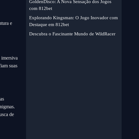
GoldenDisco: A Nova Sensação dos Jogos
com 812bet
Explorando Kingsman: O Jogo Inovador com
tura e
Destaque em 812bet
Descubra o Fascinante Mundo de WildRacer
 imersiva
fiam suas
as
enigmas.
usca de