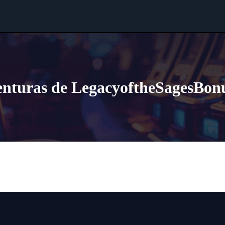
enturas de LegacyoftheSagesBon