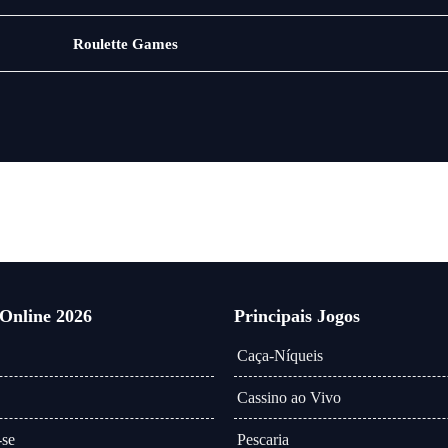
Board
Roulette Games
Games
 Online 2026
Principais Jogos
Caça-Níqueis
Cassino ao Vivo
-se
Pescaria