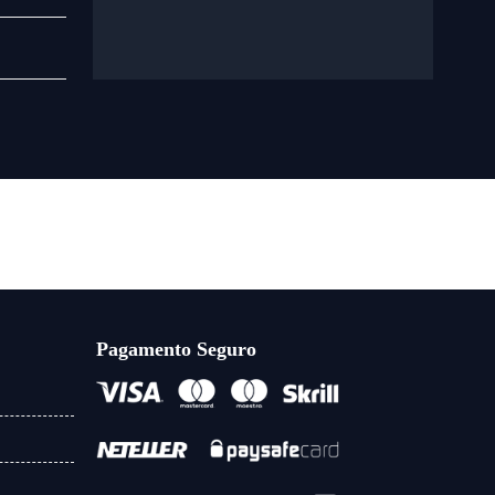
Pagamento Seguro