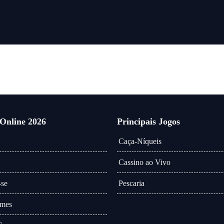
 Online 2026
Principais Jogos
Caça-Níqueis
Cassino ao Vivo
-se
Pescaria
mes