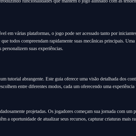
introduzindo funcionalidades que mantêm o jogo alinhado com as tendên
l em várias plataformas, o jogo pode ser acessado tanto por iniciante
nte que todos compreendam rapidamente suas mecânicas principais. Uma 
es personalizem suas experiências.
 um tutorial abrangente. Este guia oferece uma visão detalhada dos cont
s escolhem entre diferentes modos, cada um oferecendo uma experiência 
uidadosamente projetadas. Os jogadores começam sua jornada com um 
 a oportunidade de atualizar seus recursos, capturar criaturas mais ra