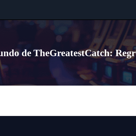
ndo de TheGreatestCatch: Regra