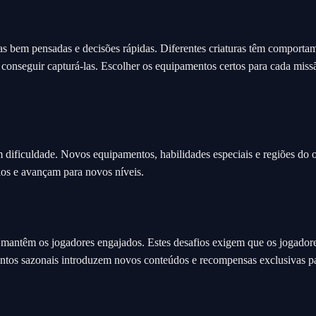
gias bem pensadas e decisões rápidas. Diferentes criaturas têm comporta
a conseguir capturá-las. Escolher os equipamentos certos para cada miss
dificuldade. Novos equipamentos, habilidades especiais e regiões do 
os e avançam para novos níveis.
mantêm os jogadores engajados. Estes desafios exigem que os jogador
entos sazonais introduzem novos conteúdos e recompensas exclusivas p