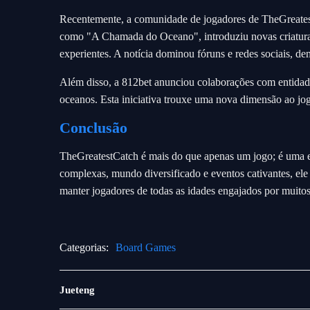
Recentemente, a comunidade de jogadores de TheGreatest
como "A Chamada do Oceano", introduziu novas criaturas l
experientes. A notícia dominou fóruns e redes sociais, de
Além disso, a 812bet anunciou colaborações com entidad
oceanos. Esta iniciativa trouxe uma nova dimensão ao jo
Conclusão
TheGreatestCatch é mais do que apenas um jogo; é uma 
complexas, mundo diversificado e eventos cativantes, ele
manter jogadores de todas as idades engajados por muitos
Categorias:
Board Games
Live
Jueteng
Games